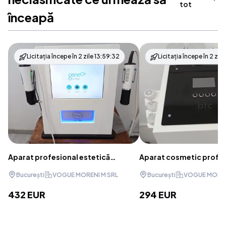
tot
înceapă
Licitația începe în
2 zile 13:59:32
Licitația începe în
2 zile
Aparat profesional estetică
Aparat cosmetic profe
facială Pollogen geneO+ /
4 în 1 – radiofrecvență, 
București
VOGUE MORENI M SRL
București
VOGUE MOREN
OxyGeneo și TriPollar RF
dermomasaj și mezoter
432 EUR
294 EUR