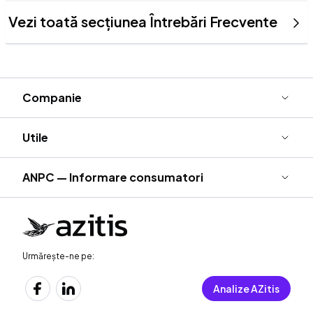
Vezi toată secțiunea Întrebări Frecvente
Footer
Companie
Utile
ANPC — Informare consumatori
Urmărește-ne pe:
Analize AZitis