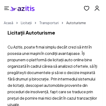
Acasă
Licitații
Transporturi
Autoturisme
Licitații Autoturisme
Cu Azitis, poate fi mai simplu decât crezi să intri în
posesia unei mașini în condiții avantajoase. Îți
propunem o platformă de licitații auto online bine
organizată în cadrul căreia să analizezi ofertele, să îți
pregătești documentele și să iei o decizie inspirată
fără drumuri și birocrație. Prin intermediul sistemului
de licitații, descoperi automobile provenite din
proceduri de insolvență, fapt care se traduce prin
prețuri de pornire mai mici decât în cazul tranzacțiilor
uzuale.