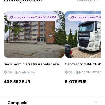
Licitația expiră în
2 zile 03:42:03
Licitația expiră în
2 zile
2 licitanți
Sediu administrativ și spații cazare
Cap tractor DAF CF 450
– Oradea, Bihor
RUN).
Bihor
Confidențial
Bihor
MACOMI MPS LOGI
439.552 EUR
8.078 EUR
Footer
Companie