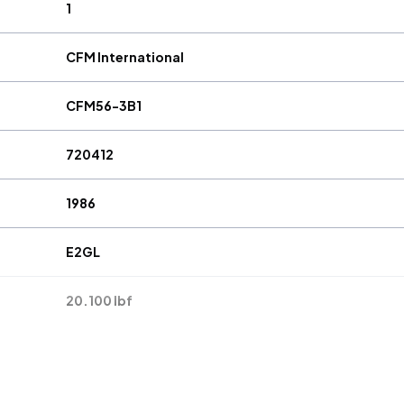
1
CFM International
CFM56-3B1
720412
1986
E2GL
20.100 lbf