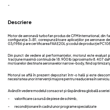
-
Descriere
Motor de aeronavă turbofan produs de CFM International, din famil
configurația 3-B1, corespunzătoare aplicațiilor pe aeronave de 
03/1986 și are certificarea FAA E2GL și codul de producție PC10
Din punct de vedere al performanțelor, motorul este evaluat 
tracțiune maximă continuă de 18.900 lb (aproximativ 8.407 daN), 
motoarelor destinate aeronavelor narrow-body, fiind optimizat pe
Motorul se află în prezent depozitat într-o hală și este desco
necesitatea unor intervenții majore pentru readucerea în serviciu
Având în vedere modelul consacrat și răspândirea globală a serie
- valorificare ca sursă de piese de schimb,
- recondiționare în cadrul unor programe specializate