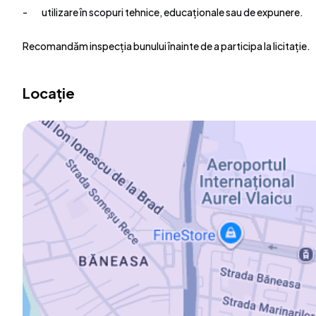
- utilizare în scopuri tehnice, educaționale sau de expunere.
Recomandăm inspecția bunului înainte de a participa la licitație.
Locație