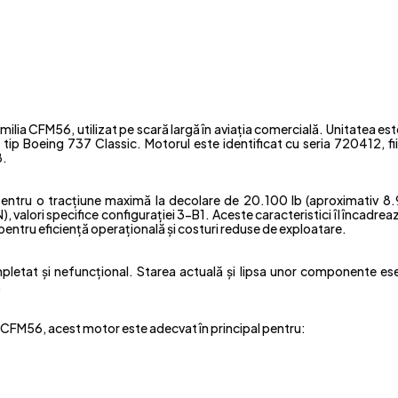
ia CFM56, utilizat pe scară largă în aviația comercială. Unitatea este
tip Boeing 737 Classic. Motorul este identificat cu seria 720412, fii
8.
pentru o tracțiune maximă la decolare de 20.100 lb (aproximativ 8
valori specifice configurației 3-B1. Aceste caracteristici îl încadrea
ntru eficiență operațională și costuri reduse de exploatare.
mpletat și nefuncțional. Starea actuală și lipsa unor componente ese
.
i CFM56, acest motor este adecvat în principal pentru: