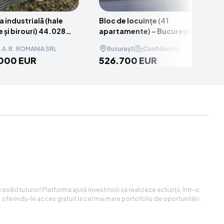
 industrială (hale
Bloc de locuințe (41
 și birouri) 44.028
apartamente) – București,
d
Sector 6
.A.B. ROMANIA SRL
București
Confidențial
000 EUR
526.700 EUR
sibil tuturor! Platforma ajută investitorii să realizeze achiziții, într-o
, oferindu-le acces gratuit la cel mai mare portofoliu de oportunități.