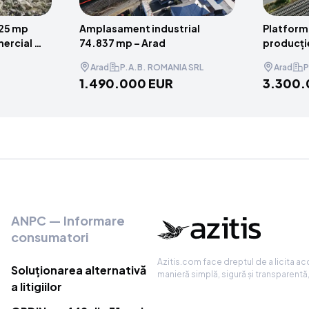
725 mp
Amplasament industrial
Platforma
mercial /
74.837 mp – Arad
producție
 Dolj
mp – Ara
Arad
P.A.B. ROMANIA SRL
Arad
P
1.490.000 EUR
3.300.
ANPC — Informare
consumatori
Azitis.com face dreptul de a licita acce
Soluționarea alternativă
manieră simplă, sigură și transparentă
a litigiilor