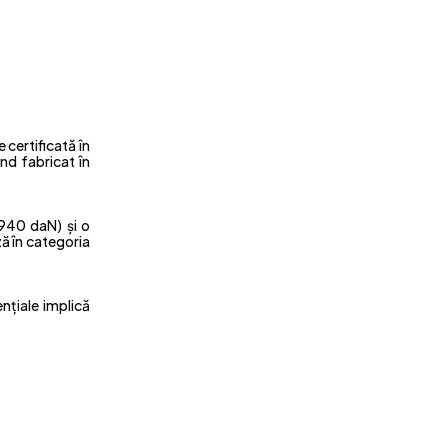
 certificată în
nd fabricat în
.940 daN) și o
ză în categoria
nțiale implică