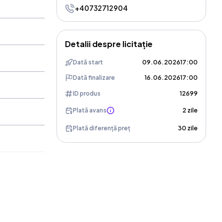
+40732712904
Detalii despre licitație
Dată start
09.06.2026
17:00
Dată finalizare
16.06.2026
17:00
ID produs
12699
Plată avans
2 zile
Plată diferență preț
30 zile