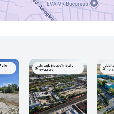
 zile
Licitația începe în
16 zile
Licit
02:44:48
02:4