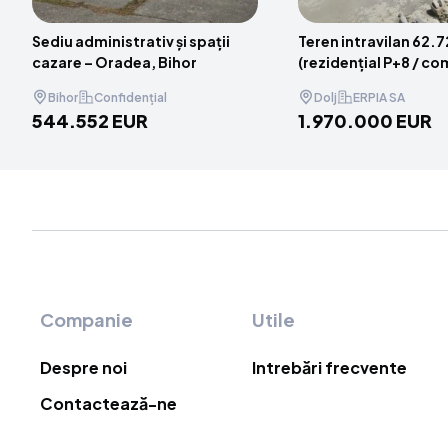
Sediu administrativ și spații
Teren intravilan 62.
cazare – Oradea, Bihor
(rezidențial P+8 / co
industrial) – Craiova,
Bihor
Confidențial
Dolj
ERPIA SA
544.552 EUR
1.970.000 EUR
Item
1
of
5
Footer
Companie
Utile
Despre noi
Intrebări frecvente
Contactează-ne