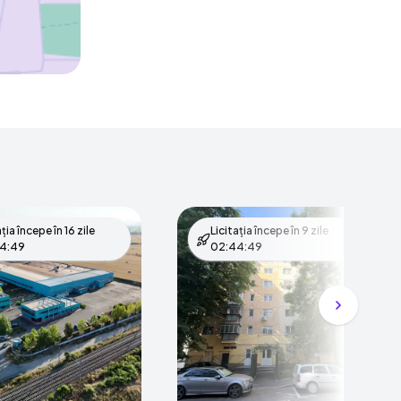
ația începe în
16 zile
Licitația începe în
9 zile
4:48
02:44:48