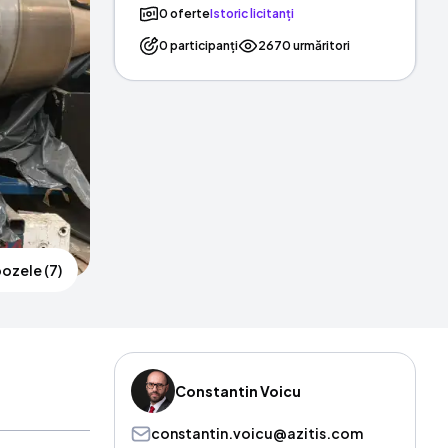
0 oferte
Istoric licitanți
0 participanți
2670 urmăritori
ozele (7)
Constantin Voicu
constantin.voicu@azitis.com