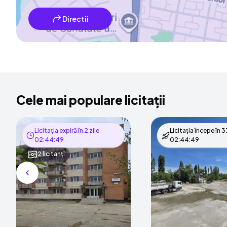
Directii
Cele mai populare licitații
Licitația expiră în
2 zile
Licitația începe în
37
02:44:48
02:44:48
2 licitanți