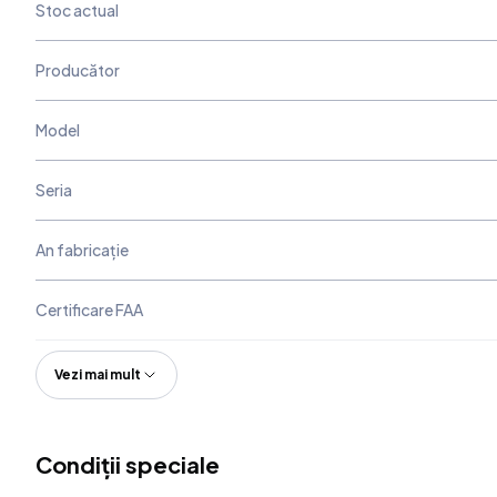
Stoc actual
Producător
Model
Seria
An fabricație
Certificare FAA
Vezi mai mult
Condiții speciale