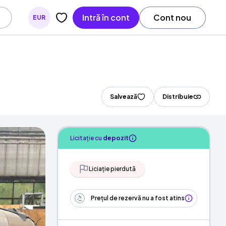
Intră în cont
Cont nou
EUR
Salvează
Distribuie
Licitație cu
depozit
Liciație pierdută
Prețul de rezervă nu a fost atins