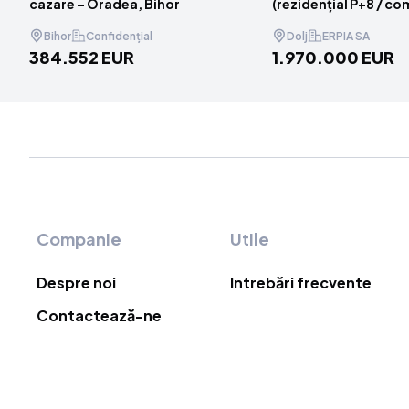
cazare – Oradea, Bihor
(rezidențial P+8 / co
industrial) – Craiova,
Bihor
Confidențial
Dolj
ERPIA SA
384.552 EUR
1.970.000 EUR
Item
1
of
4
Footer
Companie
Utile
Despre noi
Intrebări frecvente
Contactează-ne