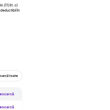
(11) lit. c)
 deductibil în
carcă toate
escarcă
escarcă