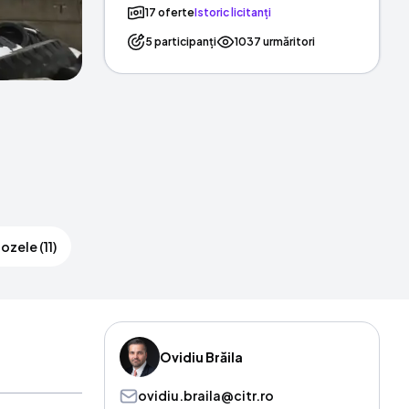
17 oferte
Istoric licitanți
5 participanți
1037 urmăritori
ozele (11)
Ovidiu Brăila
ovidiu.braila@citr.ro