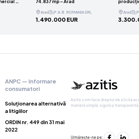
mercial /
74.837 mp – Arad
producție
 Dolj
mp – Ara
Arad
P.A.B. ROMANIA SRL
Arad
P
1.490.000 EUR
3.300.
ANPC — Informare
consumatori
Azitis.com face dreptul de a licita acce
Soluționarea alternativă
manieră simplă, sigură și transparentă
a litigiilor
ORDIN nr. 449 din 31 mai
2022
Urmărește-ne pe: