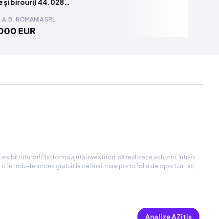
 și birouri) 44.028
d
.A.B. ROMANIA SRL
000 EUR
sibil tuturor! Platforma ajută investitorii să realizeze achiziții, într-o
, oferindu-le acces gratuit la cel mai mare portofoliu de oportunități.
Analize AZitis