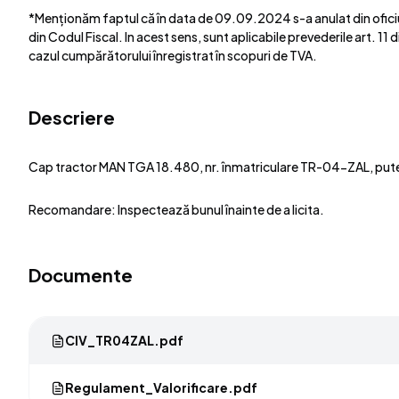
*Menționăm faptul că în data de 09.09.2024 s-a anulat din oficiu co
din Codul Fiscal. In acest sens, sunt aplicabile prevederile art. 11
cazul cumpărătorului înregistrat în scopuri de TVA.
Descriere
Cap tractor MAN TGA 18.480, nr. înmatriculare TR-04-ZAL, putere
Recomandare: Inspectează bunul înainte de a licita.
Documente
CIV_TR04ZAL.pdf
Regulament_Valorificare.pdf