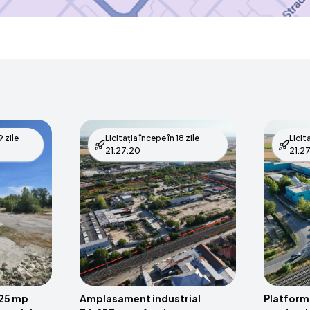
 zile
Licitația începe în
18 zile
Licit
21:27:19
21:27
725 mp
Amplasament industrial
Platforma