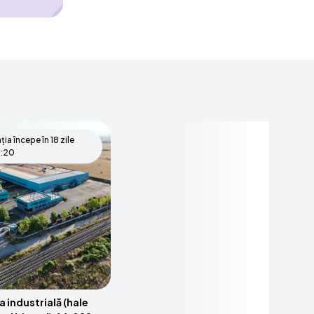
ația începe în
18 zile
:19
 industrială (hale