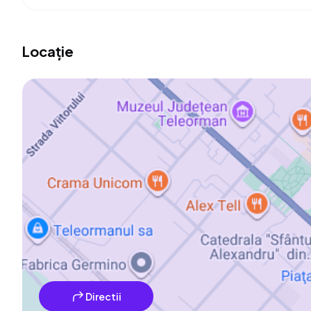
Locație
Directii