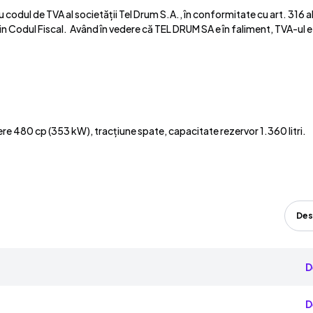
dul de TVA al societății Tel Drum S.A., în conformitate cu art. 316 alin.
 din Codul Fiscal. Având în vedere că TEL DRUM SA e în faliment, TVA-ul e
 480 cp (353 kW), tracțiune spate, capacitate rezervor 1.360 litri.
Des
D
D