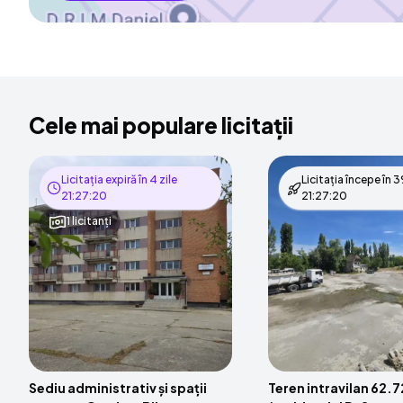
Cele mai populare licitații
Licitația expiră în
4 zile
Licitația începe în
39
21:27:19
21:27:19
1 licitanți
Sediu administrativ și spații
Teren intravilan 62.