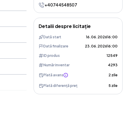
+40744548507
Detalii despre licitație
Dată start
16.06.2026
16:00
Dată finalizare
23.06.2026
16:00
ID produs
12549
Număr inventar
4293
Plată avans
2 zile
Plată diferență preț
5 zile